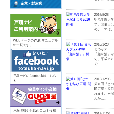
企業・製造業
2016/5/28
明治学院大学
す。開催日は5
のテーマは、M
WEBページの作成 マニュアル
2016/1/23
の一覧です。
とつかアート
「趣味活」が
て、平成２８
で………
戸塚ナビのfacebookはこちら
2015/12/06
▲
第６回『とつ
民広場・多目
れます。戸塚
わか………
戸塚情報やお店の口コミ投稿
2015/11/02