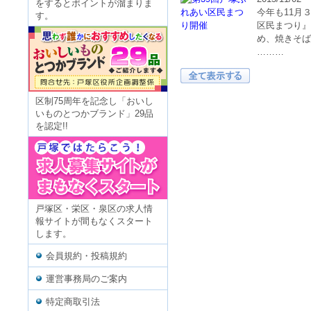
をするとポイントが溜まりま
今年も11月
す。
区民まつり』
め、焼きそば
………
2015/09/22
区制75周年を記念し「おいし
秋の休日に親
いものとつかブランド」29品
るさと東戸塚
を認定!!
らうイベント
す）東………
戸塚区・栄区・泉区の求人情
報サイトが間もなくスタート
します。
会員規約・投稿規約
運営事務局のご案内
特定商取引法