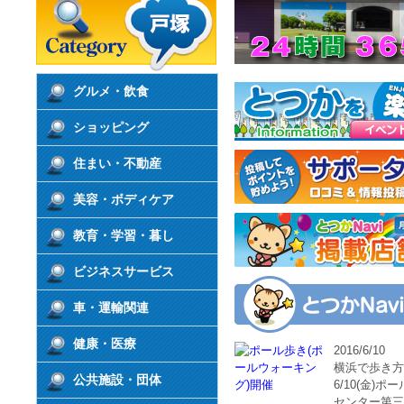
グルメ・飲食
ショッピング
住まい・不動産
美容・ボディケア
教育・学習・暮し
ビジネスサービス
車・運輸関連
健康・医療
2016/6/10
横浜で歩き方を
公共施設・団体
6/10(金
センター第三